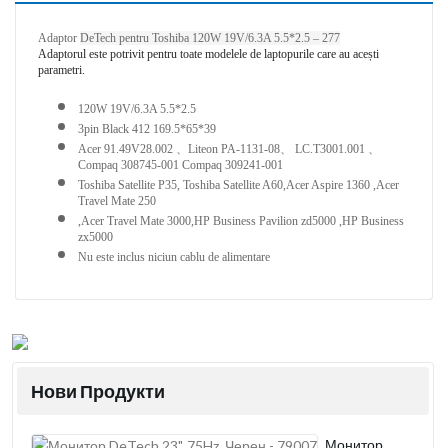
Adaptor 
DeTech pentru Toshiba 120W 19V/6.3A 5.5*2.5 – 277
Adaptorul este potrivit pentru toate modelele de laptopurile care au acești 
parametri.
120W 19V/6.3A 5.5*2.5
3pin Black 412 169.5*65*39
Acer 91.49V28.002 、Liteon PA-1131-08、 LC.T3001.001 、
Compaq 308745-001 Compaq 309241-001
Toshiba Satellite P35, Toshiba Satellite A60,Acer Aspire 1360 ,Acer 
Travel Mate 250
,Acer Travel Mate 3000,HP Business Pavilion zd5000 ,HP Business 
zx5000
Nu este inclus niciun cablu de alimentare
Нови Продукти
Монитор