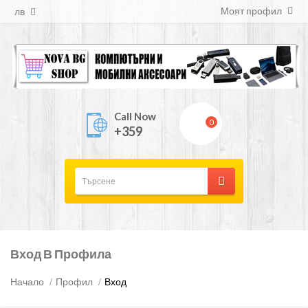
Моят профил
лв
Call Now
0
+359
Вход В Профила
Начало
Профил
Вход