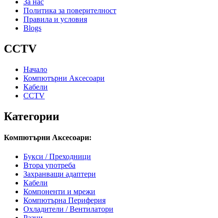
За нас
Политика за поверителност
Правила и условия
Blogs
CCTV
Начало
Компютърни Аксесоари
Кабели
CCTV
Категории
Компютърни Аксесоари:
Букси / Преходници
Втора употреба
Захранващи адаптери
Кабели
Компоненти и мрежи
Компютърна Периферия
Охладители / Вентилатори
Разни