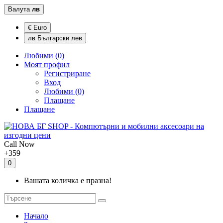
Валута
лв
€ Euro
лв Български лев
Любими (0)
Моят профил
Регистриране
Вход
Любими (0)
Плащане
Плащане
Call Now
+359
0
Вашата количка е празна!
Начало