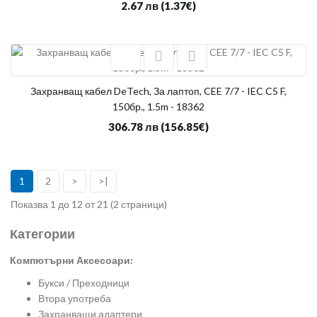
2.67 лв
(1.37€)
Захранващ кабел DeTech, За лаптоп, CEE 7/7 - IEC C5 F,
150бр., 1.5m - 18362
306.78 лв
(156.85€)
1
2
>
>|
Показва 1 до 12 от 21 (2 страници)
Категории
Компютърни Аксесоари:
Букси / Преходници
Втора употреба
Захранващи адаптери