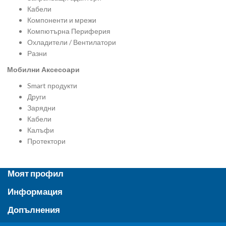
Кабели
Компоненти и мрежи
Компютърна Периферия
Охладители / Вентилатори
Разни
Мобилни Аксесоари
Smart продукти
Други
Зарядни
Кабели
Калъфи
Протектори
Моят профил
Информация
Допълнения