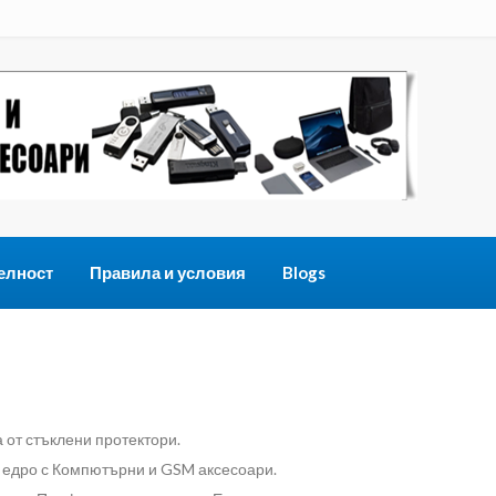
елност
Правила и условия
Blogs
 от стъклени протектори.
 едро с Компютърни и GSM аксесоари.