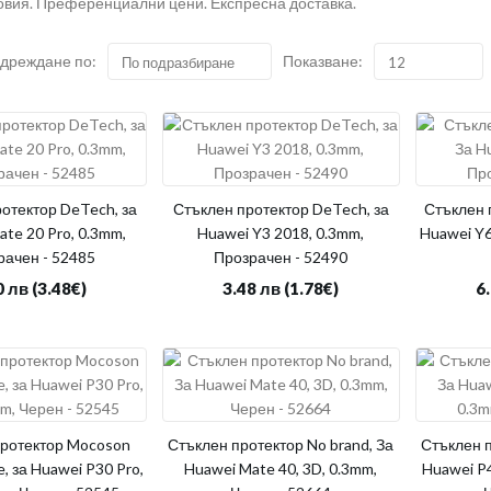
овия. Преференциални цени. Експресна доставка.
дреждане по:
Показване:
По подразбиране
12
отектор DeTech, за
Стъклен протектор DeTech, за
Стъклен 
te 20 Pro, 0.3mm,
Huawei Y3 2018, 0.3mm,
Huawei Y6
рачен - 52485
Прозрачен - 52490
0 лв
(3.48€)
3.48 лв
(1.78€)
6
протектор Mocoson
Стъклен протектор No brand, За
Стъклен п
e, за Huawei P30 Pro,
Huawei Mate 40, 3D, 0.3mm,
Huawei P4