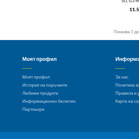
5D, 0.3 
11.
Показва 1 до
Моят профил
Информ
Моят профил
За нас
История на поръчките
Политика з
Любими продукти
Правила и 
Информационен бюлетин
Карта на с
Партньори