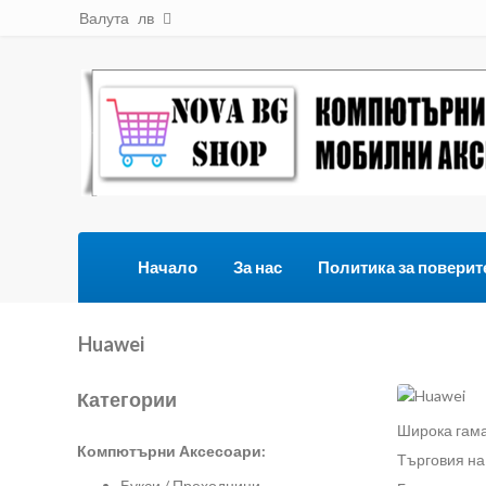
Валута
лв
Начало
За нас
Политика за поверит
Huawei
Категории
Широка гама
Компютърни Аксесоари:
Търговия на
Букси / Преходници