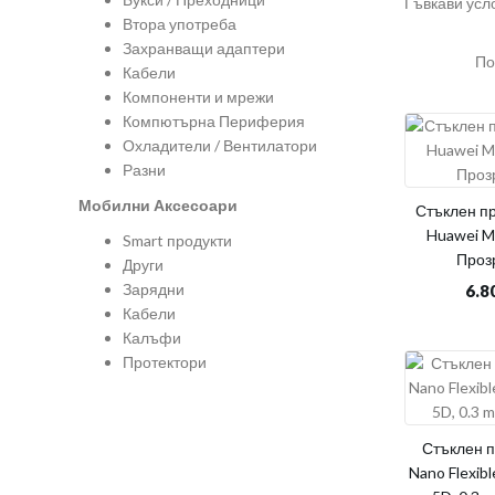
Гъвкави усл
Втора употреба
Захранващи адаптери
По
Кабели
Компоненти и мрежи
Компютърна Периферия
Охладители / Вентилатори
Разни
Мобилни Аксесоари
Стъклен пр
Huawei Ma
Smart продукти
Проз
Други
Зарядни
6.8
Кабели
Калъфи
Протектори
Стъклен 
Nano Flexibl