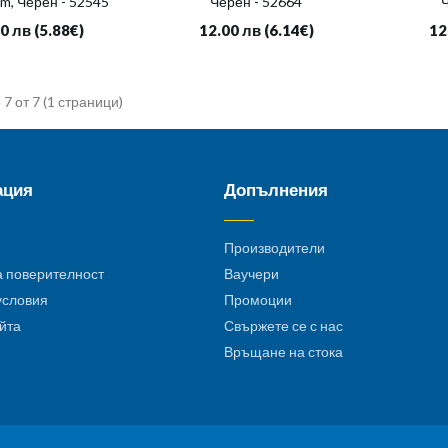
mm, Черен - 52545
Черен - 52664
Ч
50 лв
(5.88€)
12.00 лв
(6.14€)
12
 7 от 7 (1 страници)
ация
Допълнения
Производители
а поверителност
Ваучери
условия
Промоции
айта
Свържете се с нас
Връщане на стока